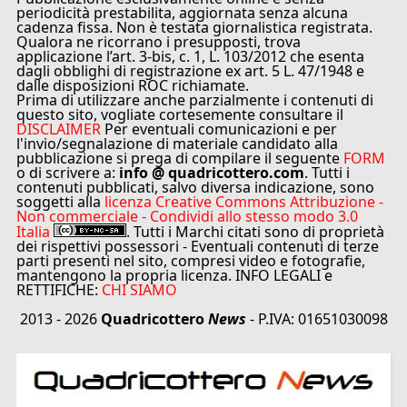
periodicità prestabilita, aggiornata senza alcuna
cadenza fissa. Non è testata giornalistica registrata.
Qualora ne ricorrano i presupposti, trova
applicazione l’art. 3-bis, c. 1, L. 103/2012 che esenta
dagli obblighi di registrazione ex art. 5 L. 47/1948 e
dalle disposizioni ROC richiamate.
Prima di utilizzare anche parzialmente i contenuti di
questo sito, vogliate cortesemente consultare il
DISCLAIMER
Per eventuali comunicazioni e per
l'invio/segnalazione di materiale candidato alla
pubblicazione si prega di compilare il seguente
FORM
o di scrivere a:
info @ quadricottero.com
. Tutti i
contenuti pubblicati, salvo diversa indicazione, sono
soggetti alla
licenza Creative Commons Attribuzione -
Non commerciale - Condividi allo stesso modo 3.0
Italia
. Tutti i Marchi citati sono di proprietà
dei rispettivi possessori - Eventuali contenuti di terze
parti presenti nel sito, compresi video e fotografie,
mantengono la propria licenza. INFO LEGALI e
RETTIFICHE:
CHI SIAMO
2013 - 2026
Quadricottero
News
- P.IVA: 01651030098