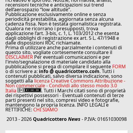
ricreativo e sportivo. Notizie, normativa, analisi,
recensioni tecniche e anticipazioni sui trend
dell’aerospazio “low altitude”.
Pubblicazione esclusivamente online e senza
periodicità prestabilita, aggiornata senza alcuna
cadenza fissa. Non è testata giornalistica registrata.
Qualora ne ricorrano i presupposti, trova
applicazione l’art. 3-bis, c. 1, L. 103/2012 che esenta
dagli obblighi di registrazione ex art. 5 L. 47/1948 e
dalle disposizioni ROC richiamate.
Prima di utilizzare anche parzialmente i contenuti di
questo sito, vogliate cortesemente consultare il
DISCLAIMER
Per eventuali comunicazioni e per
l'invio/segnalazione di materiale candidato alla
pubblicazione si prega di compilare il seguente
FORM
o di scrivere a:
info @ quadricottero.com
. Tutti i
contenuti pubblicati, salvo diversa indicazione, sono
soggetti alla
licenza Creative Commons Attribuzione -
Non commerciale - Condividi allo stesso modo 3.0
Italia
. Tutti i Marchi citati sono di proprietà
dei rispettivi possessori - Eventuali contenuti di terze
parti presenti nel sito, compresi video e fotografie,
mantengono la propria licenza. INFO LEGALI e
RETTIFICHE:
CHI SIAMO
2013 - 2026
Quadricottero
News
- P.IVA: 01651030098