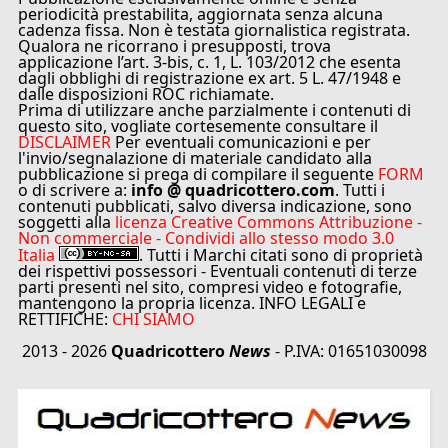
periodicità prestabilita, aggiornata senza alcuna
cadenza fissa. Non è testata giornalistica registrata.
Qualora ne ricorrano i presupposti, trova
applicazione l’art. 3-bis, c. 1, L. 103/2012 che esenta
dagli obblighi di registrazione ex art. 5 L. 47/1948 e
dalle disposizioni ROC richiamate.
Prima di utilizzare anche parzialmente i contenuti di
questo sito, vogliate cortesemente consultare il
DISCLAIMER
Per eventuali comunicazioni e per
l'invio/segnalazione di materiale candidato alla
pubblicazione si prega di compilare il seguente
FORM
o di scrivere a:
info @ quadricottero.com
. Tutti i
contenuti pubblicati, salvo diversa indicazione, sono
soggetti alla
licenza Creative Commons Attribuzione -
Non commerciale - Condividi allo stesso modo 3.0
Italia
. Tutti i Marchi citati sono di proprietà
dei rispettivi possessori - Eventuali contenuti di terze
parti presenti nel sito, compresi video e fotografie,
mantengono la propria licenza. INFO LEGALI e
RETTIFICHE:
CHI SIAMO
2013 - 2026
Quadricottero
News
- P.IVA: 01651030098