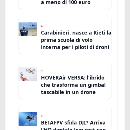
a meno di 100 euro
4
Carabinieri, nasce a Rieti la
prima scuola di volo
interna per i piloti di droni
5
HOVERAir VERSA: l'ibrido
che trasforma un gimbal
tascabile in un drone
6
BETAFPV sfida DJI? Arriva
l'HD digitale low cost con