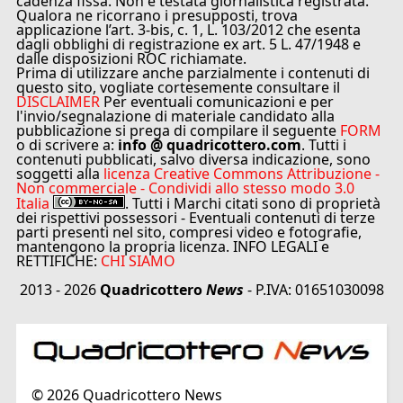
cadenza fissa. Non è testata giornalistica registrata.
Qualora ne ricorrano i presupposti, trova
applicazione l’art. 3-bis, c. 1, L. 103/2012 che esenta
dagli obblighi di registrazione ex art. 5 L. 47/1948 e
dalle disposizioni ROC richiamate.
Prima di utilizzare anche parzialmente i contenuti di
questo sito, vogliate cortesemente consultare il
DISCLAIMER
Per eventuali comunicazioni e per
l'invio/segnalazione di materiale candidato alla
pubblicazione si prega di compilare il seguente
FORM
o di scrivere a:
info @ quadricottero.com
. Tutti i
contenuti pubblicati, salvo diversa indicazione, sono
soggetti alla
licenza Creative Commons Attribuzione -
Non commerciale - Condividi allo stesso modo 3.0
Italia
. Tutti i Marchi citati sono di proprietà
dei rispettivi possessori - Eventuali contenuti di terze
parti presenti nel sito, compresi video e fotografie,
mantengono la propria licenza. INFO LEGALI e
RETTIFICHE:
CHI SIAMO
2013 - 2026
Quadricottero
News
- P.IVA: 01651030098
©
2026
Quadricottero News