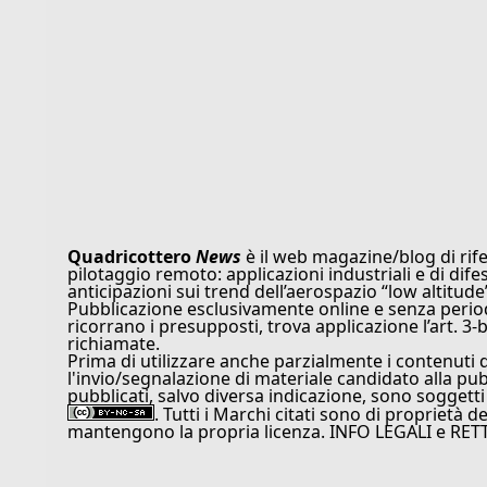
Quadricottero
News
è il web magazine/blog di rife
pilotaggio remoto: applicazioni industriali e di dife
anticipazioni sui trend dell’aerospazio “low altitude
Pubblicazione esclusivamente online e senza periodi
ricorrano i presupposti, trova applicazione l’art. 3-b
richiamate.
Prima di utilizzare anche parzialmente i contenuti 
l'invio/segnalazione di materiale candidato alla pu
pubblicati, salvo diversa indicazione, sono soggetti
. Tutti i Marchi citati sono di proprietà d
mantengono la propria licenza. INFO LEGALI e RET