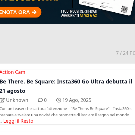
7
/ 24 P
Action Cam
Be There. Be Square: Insta360 Go Ultra debutta il
21 agosto
Unknown
0
19 Ago, 2025
Con un teaser che cattura l’attenzione – “Be There. Be Square” – Insta360 si
prepara a svelare una novità che promette di lasciare il segno nel mondo
Leggi il Resto
...