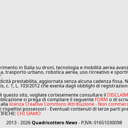
rimento in Italia su droni, tecnologia e mobilità aerea avanz
sa, trasporto urbano, robotica aerea, uso ricreativo e sporti
”.
cità prestabilita, aggiornata senza alcuna cadenza fissa. No
is, c. 1, L. 103/2012 che esenta dagli obblighi di registrazion
di questo sito, vogliate cortesemente consultare il
DISCLAI
bblicazione si prega di compilare il seguente
FORM
o di scri
 alla
licenza Creative Commons Attribuzione - Non commercial
ei rispettivi possessori - Eventuali contenuti di terze parti p
TIFICHE:
CHI SIAMO
2013 - 2026
Quadricottero
News
- P.IVA: 01651030098