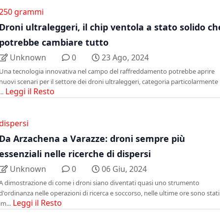
250 grammi
Droni ultraleggeri, il chip ventola a stato solido ch
potrebbe cambiare tutto
Unknown
0
23 Ago, 2024
Una tecnologia innovativa nel campo del raffreddamento potrebbe aprire
nuovi scenari per il settore dei droni ultraleggeri, categoria particolarmente
Leggi il Resto
...
dispersi
Da Arzachena a Varazze: droni sempre più
essenziali nelle ricerche di dispersi
Unknown
0
06 Giu, 2024
A dimostrazione di come i droni siano diventati quasi uno strumento
d'ordinanza nelle operazioni di ricerca e soccorso, nelle ultime ore sono stati
Leggi il Resto
im...