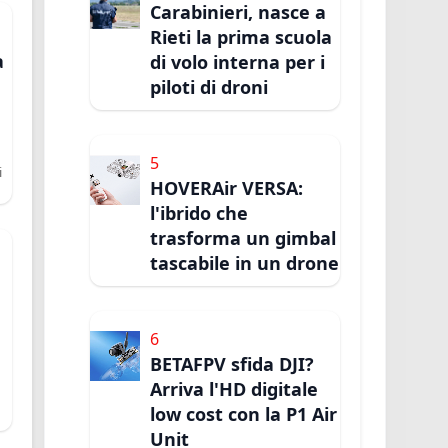
Carabinieri, nasce a
Rieti la prima scuola
a
di volo interna per i
piloti di droni
5
i
HOVERAir VERSA:
l'ibrido che
trasforma un gimbal
tascabile in un drone
e
6
BETAFPV sfida DJI?
Arriva l'HD digitale
low cost con la P1 Air
Unit