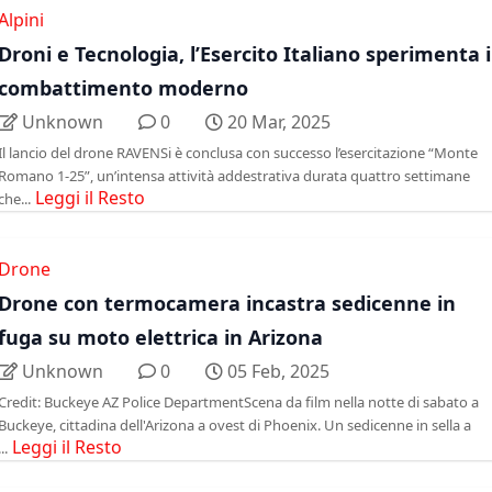
Alpini
Droni e Tecnologia, l’Esercito Italiano sperimenta i
combattimento moderno
Unknown
0
20 Mar, 2025
Il lancio del drone RAVENSi è conclusa con successo l’esercitazione “Monte
Romano 1-25”, un’intensa attività addestrativa durata quattro settimane
Leggi il Resto
che...
Drone
Drone con termocamera incastra sedicenne in
fuga su moto elettrica in Arizona
Unknown
0
05 Feb, 2025
Credit: Buckeye AZ Police DepartmentScena da film nella notte di sabato a
Buckeye, cittadina dell'Arizona a ovest di Phoenix. Un sedicenne in sella a
Leggi il Resto
...