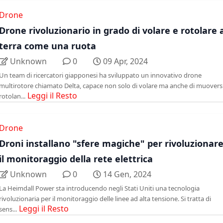
Drone
Drone rivoluzionario in grado di volare e rotolare 
terra come una ruota
Unknown
0
09 Apr, 2024
Un team di ricercatori giapponesi ha sviluppato un innovativo drone
multirotore chiamato Delta, capace non solo di volare ma anche di muovers
Leggi il Resto
rotolan...
Drone
Droni installano "sfere magiche" per rivoluzionar
il monitoraggio della rete elettrica
Unknown
0
14 Gen, 2024
La Heimdall Power sta introducendo negli Stati Uniti una tecnologia
rivoluzionaria per il monitoraggio delle linee ad alta tensione. Si tratta di
Leggi il Resto
sens...