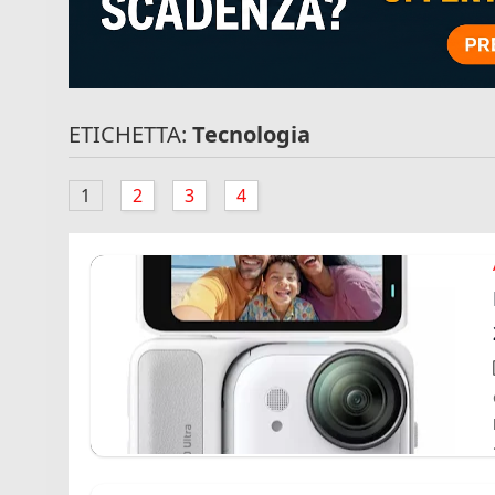
ETICHETTA:
Tecnologia
1
2
3
4