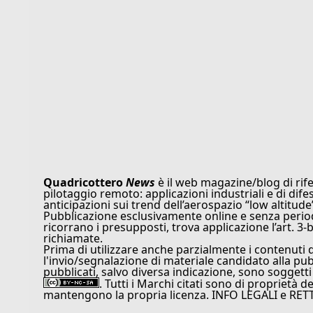
Quadricottero
News
è il web magazine/blog di rife
pilotaggio remoto: applicazioni industriali e di dife
anticipazioni sui trend dell’aerospazio “low altitude
Pubblicazione esclusivamente online e senza periodi
ricorrano i presupposti, trova applicazione l’art. 3-b
richiamate.
Prima di utilizzare anche parzialmente i contenuti 
l'invio/segnalazione di materiale candidato alla pu
pubblicati, salvo diversa indicazione, sono soggetti
. Tutti i Marchi citati sono di proprietà d
mantengono la propria licenza. INFO LEGALI e RET