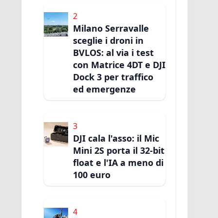
2
Milano Serravalle
sceglie i droni in
BVLOS: al via i test
con Matrice 4DT e DJI
Dock 3 per traffico
ed emergenze
3
DJI cala l'asso: il Mic
Mini 2S porta il 32-bit
float e l'IA a meno di
100 euro
4