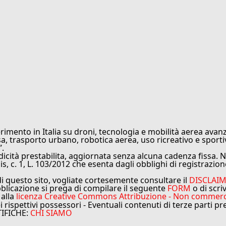
rimento in Italia su droni, tecnologia e mobilità aerea avanz
sa, trasporto urbano, robotica aerea, uso ricreativo e sporti
”.
cità prestabilita, aggiornata senza alcuna cadenza fissa. No
is, c. 1, L. 103/2012 che esenta dagli obblighi di registrazion
di questo sito, vogliate cortesemente consultare il
DISCLAI
bblicazione si prega di compilare il seguente
FORM
o di scri
 alla
licenza Creative Commons Attribuzione - Non commercial
ei rispettivi possessori - Eventuali contenuti di terze parti p
TIFICHE:
CHI SIAMO