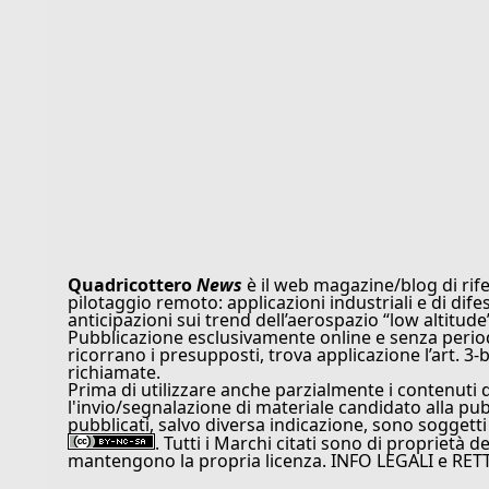
Quadricottero
News
è il web magazine/blog di rife
pilotaggio remoto: applicazioni industriali e di dife
anticipazioni sui trend dell’aerospazio “low altitude
Pubblicazione esclusivamente online e senza periodi
ricorrano i presupposti, trova applicazione l’art. 3-b
richiamate.
Prima di utilizzare anche parzialmente i contenuti 
l'invio/segnalazione di materiale candidato alla pu
pubblicati, salvo diversa indicazione, sono soggetti
. Tutti i Marchi citati sono di proprietà d
mantengono la propria licenza. INFO LEGALI e RET