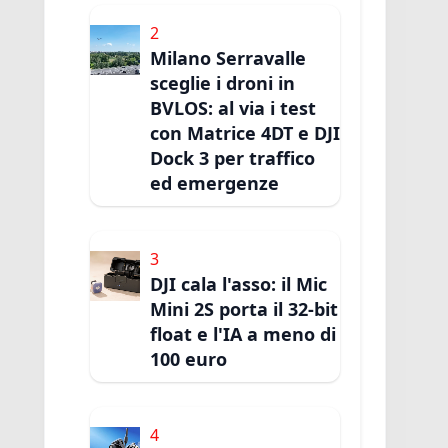
2
Milano Serravalle
sceglie i droni in
BVLOS: al via i test
con Matrice 4DT e DJI
Dock 3 per traffico
ed emergenze
3
DJI cala l'asso: il Mic
Mini 2S porta il 32-bit
float e l'IA a meno di
100 euro
4