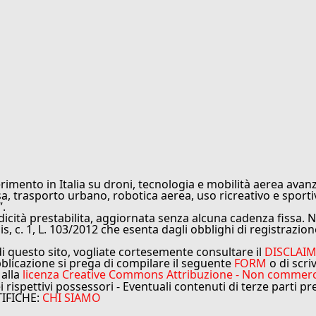
rimento in Italia su droni, tecnologia e mobilità aerea avanz
sa, trasporto urbano, robotica aerea, uso ricreativo e sporti
”.
cità prestabilita, aggiornata senza alcuna cadenza fissa. No
is, c. 1, L. 103/2012 che esenta dagli obblighi di registrazion
di questo sito, vogliate cortesemente consultare il
DISCLAI
bblicazione si prega di compilare il seguente
FORM
o di scri
 alla
licenza Creative Commons Attribuzione - Non commercial
ei rispettivi possessori - Eventuali contenuti di terze parti p
TIFICHE:
CHI SIAMO