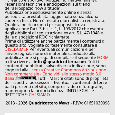
ricreativo e sportivo. Notizie, normativa, analisi,
recensioni tecniche e anticipazioni sui trend
dell’aerospazio “low altitude”.
Pubblicazione esclusivamente online e senza
periodicità prestabilita, aggiornata senza alcuna
cadenza fissa. Non è testata giornalistica registrata.
Qualora ne ricorrano i presupposti, trova
applicazione l’art. 3-bis, c. 1, L. 103/2012 che esenta
dagli obblighi di registrazione ex art. 5 L. 47/1948 e
dalle disposizioni ROC richiamate.
Prima di utilizzare anche parzialmente i contenuti di
questo sito, vogliate cortesemente consultare il
DISCLAIMER
Per eventuali comunicazioni e per
l'invio/segnalazione di materiale candidato alla
pubblicazione si prega di compilare il seguente
FORM
o di scrivere a:
info @ quadricottero.com
. Tutti i
contenuti pubblicati, salvo diversa indicazione, sono
soggetti alla
licenza Creative Commons Attribuzione -
Non commerciale - Condividi allo stesso modo 3.0
Italia
. Tutti i Marchi citati sono di proprietà
dei rispettivi possessori - Eventuali contenuti di terze
parti presenti nel sito, compresi video e fotografie,
mantengono la propria licenza. INFO LEGALI e
RETTIFICHE:
CHI SIAMO
2013 - 2026
Quadricottero
News
- P.IVA: 01651030098