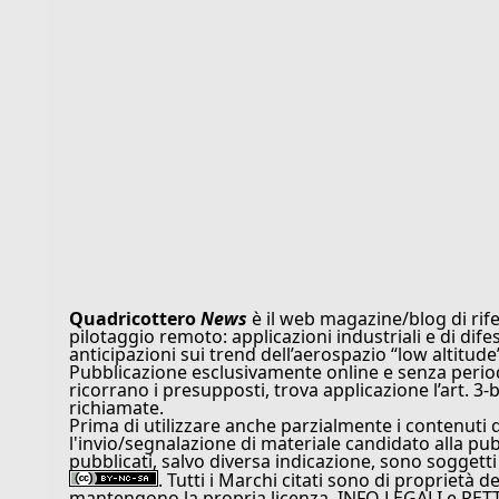
Quadricottero
News
è il web magazine/blog di rife
pilotaggio remoto: applicazioni industriali e di dife
anticipazioni sui trend dell’aerospazio “low altitude
Pubblicazione esclusivamente online e senza periodi
ricorrano i presupposti, trova applicazione l’art. 3-b
richiamate.
Prima di utilizzare anche parzialmente i contenuti 
l'invio/segnalazione di materiale candidato alla pu
pubblicati, salvo diversa indicazione, sono soggetti
. Tutti i Marchi citati sono di proprietà d
mantengono la propria licenza. INFO LEGALI e RET