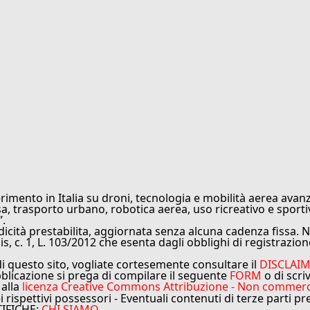
rimento in Italia su droni, tecnologia e mobilità aerea avanz
sa, trasporto urbano, robotica aerea, uso ricreativo e sporti
”.
cità prestabilita, aggiornata senza alcuna cadenza fissa. No
is, c. 1, L. 103/2012 che esenta dagli obblighi di registrazion
di questo sito, vogliate cortesemente consultare il
DISCLAI
bblicazione si prega di compilare il seguente
FORM
o di scri
 alla
licenza Creative Commons Attribuzione - Non commercial
ei rispettivi possessori - Eventuali contenuti di terze parti p
TIFICHE:
CHI SIAMO