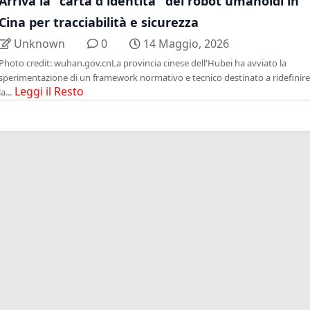
Arriva la "carta d'identità" dei robot umanoidi in
Cina per tracciabilità e sicurezza
Unknown
0
14 Maggio, 2026
Photo credit: wuhan.gov.cnLa provincia cinese dell'Hubei ha avviato la
sperimentazione di un framework normativo e tecnico destinato a ridefinire
Leggi il Resto
la...