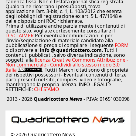
cadenza fissa. Non è testata giornalistica registrata.
Qualora ne ricorrano i presupposti, trova
applicazione l’art. 3-bis, c. 1, L. 103/2012 che esenta
dagli obblighi di registrazione ex art. 5 L. 47/1948 e
dalle disposizioni ROC richiamate.
Prima di utilizzare anche parzialmente i contenuti di
questo sito, vogliate cortesemente consultare il
DISCLAIMER
Per eventuali comunicazioni e per
l'invio/segnalazione di materiale candidato alla
pubblicazione si prega di compilare il seguente
FORM
o di scrivere a:
info @ quadricottero.com
. Tutti i
contenuti pubblicati, salvo diversa indicazione, sono
soggetti alla
licenza Creative Commons Attribuzione -
Non commerciale - Condividi allo stesso modo 3.0
Italia
. Tutti i Marchi citati sono di proprietà
dei rispettivi possessori - Eventuali contenuti di terze
parti presenti nel sito, compresi video e fotografie,
mantengono la propria licenza. INFO LEGALI e
RETTIFICHE:
CHI SIAMO
2013 - 2026
Quadricottero
News
- P.IVA: 01651030098
©
2026
Quadricottero News