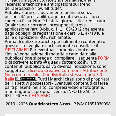
ricreativo e sportivo. Notizie, normativa, analisi,
recensioni tecniche e anticipazioni sui trend
dell’aerospazio “low altitude”.
Pubblicazione esclusivamente online e senza
periodicità prestabilita, aggiornata senza alcuna
cadenza fissa. Non è testata giornalistica registrata.
Qualora ne ricorrano i presupposti, trova
applicazione l’art. 3-bis, c. 1, L. 103/2012 che esenta
dagli obblighi di registrazione ex art. 5 L. 47/1948 e
dalle disposizioni ROC richiamate.
Prima di utilizzare anche parzialmente i contenuti di
questo sito, vogliate cortesemente consultare il
DISCLAIMER
Per eventuali comunicazioni e per
l'invio/segnalazione di materiale candidato alla
pubblicazione si prega di compilare il seguente
FORM
o di scrivere a:
info @ quadricottero.com
. Tutti i
contenuti pubblicati, salvo diversa indicazione, sono
soggetti alla
licenza Creative Commons Attribuzione -
Non commerciale - Condividi allo stesso modo 3.0
Italia
. Tutti i Marchi citati sono di proprietà
dei rispettivi possessori - Eventuali contenuti di terze
parti presenti nel sito, compresi video e fotografie,
mantengono la propria licenza. INFO LEGALI e
RETTIFICHE:
CHI SIAMO
2013 - 2026
Quadricottero
News
- P.IVA: 01651030098