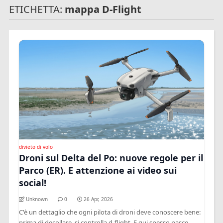
ETICHETTA:
mappa D-Flight
divieto di volo
Droni sul Delta del Po: nuove regole per il
Parco (ER). E attenzione ai video sui
social!
Unknown
0
26 Apr, 2026
C'è un dettaglio che ogni pilota di droni deve conoscere bene:
prima di decollare, si controlla d-flight. E qui spesso nasce