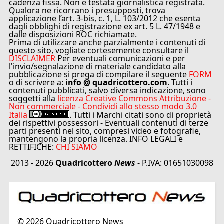
cadenza fissa. Non è testata giornalistica registrata.
Qualora ne ricorrano i presupposti, trova
applicazione l’art. 3-bis, c. 1, L. 103/2012 che esenta
dagli obblighi di registrazione ex art. 5 L. 47/1948 e
dalle disposizioni ROC richiamate.
Prima di utilizzare anche parzialmente i contenuti di
questo sito, vogliate cortesemente consultare il
DISCLAIMER
Per eventuali comunicazioni e per
l'invio/segnalazione di materiale candidato alla
pubblicazione si prega di compilare il seguente
FORM
o di scrivere a:
info @ quadricottero.com
. Tutti i
contenuti pubblicati, salvo diversa indicazione, sono
soggetti alla
licenza Creative Commons Attribuzione -
Non commerciale - Condividi allo stesso modo 3.0
Italia
. Tutti i Marchi citati sono di proprietà
dei rispettivi possessori - Eventuali contenuti di terze
parti presenti nel sito, compresi video e fotografie,
mantengono la propria licenza. INFO LEGALI e
RETTIFICHE:
CHI SIAMO
2013 - 2026
Quadricottero
News
- P.IVA: 01651030098
©
2026
Quadricottero News