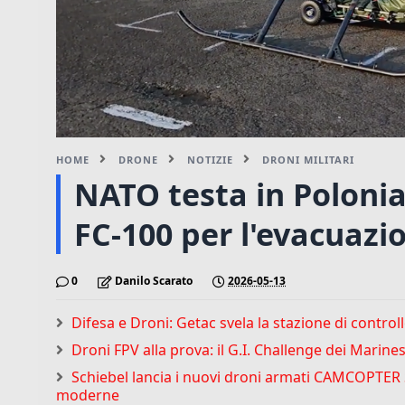
HOME
DRONE
NOTIZIE
DRONI MILITARI
NATO testa in Polonia
FC-100 per l'evacuazio
0
Danilo Scarato
2026-05-13
Difesa e Droni: Getac svela la stazione di cont
Droni FPV alla prova: il G.I. Challenge dei Marin
Schiebel lancia i nuovi droni armati CAMCOPTER S-
moderne