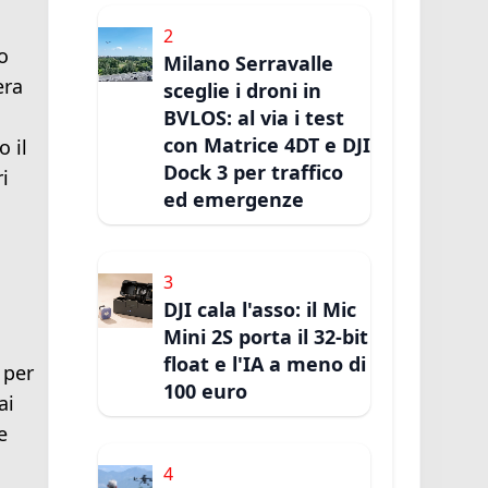
2
o
Milano Serravalle
era
sceglie i droni in
BVLOS: al via i test
con Matrice 4DT e DJI
 il
Dock 3 per traffico
i
ed emergenze
3
DJI cala l'asso: il Mic
Mini 2S porta il 32-bit
float e l'IA a meno di
 per
100 euro
ai
e
4