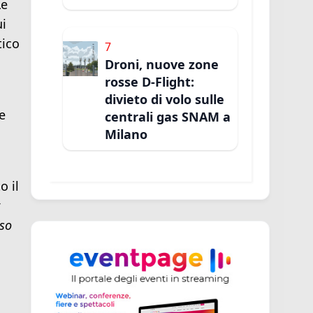
Le
ui
tico
7
Droni, nuove zone
rosse D-Flight:
divieto di volo sulle
e
centrali gas SNAM a
Milano
o il
rso