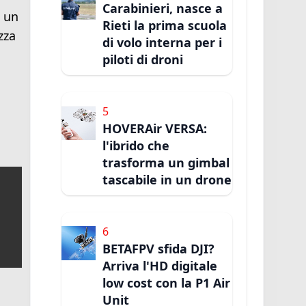
Carabinieri, nasce a
 un
Rieti la prima scuola
zza
di volo interna per i
piloti di droni
5
HOVERAir VERSA:
l'ibrido che
trasforma un gimbal
tascabile in un drone
6
BETAFPV sfida DJI?
Arriva l'HD digitale
low cost con la P1 Air
Unit