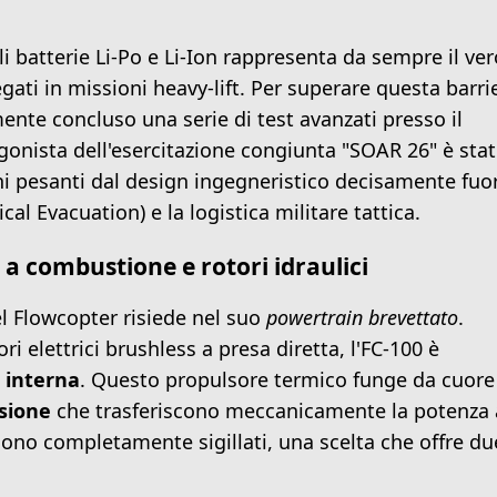
ali batterie Li-Po e Li-Ion rappresenta da sempre il ver
egati in missioni heavy-lift. Per superare questa barri
nte concluso una serie di test avanzati presso il
onista dell'esercitazione congiunta "SOAR 26" è stato
hi pesanti dal design ingegneristico decisamente fuor
al Evacuation) e la logistica militare tattica.
a combustione e rotori idraulici
del Flowcopter risiede nel suo
powertrain brevettato
.
 elettrici brushless a presa diretta, l'FC-100 è
 interna
. Questo propulsore termico funge da cuore
sione
che trasferiscono meccanicamente la potenza 
e sono completamente sigillati, una scelta che offre du