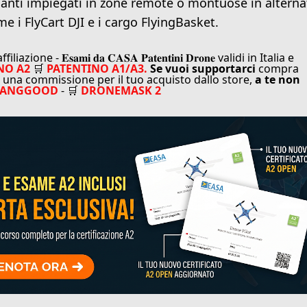
santi impiegati in zone remote o montuose in alterna
me i FlyCart DJI e i cargo FlyingBasket.
 𝐄𝐬𝐚𝐦𝐢 𝐝𝐚 𝐂𝐀𝐒𝐀 𝐏𝐚𝐭𝐞𝐧𝐭𝐢𝐧𝐢 𝐃𝐫𝐨𝐧𝐞 validi in Italia e
NO A2
🛒
PATENTINO A1/A3.
Se vuoi supportarci
compra
una commissione per il tuo acquisto dallo store,
a te non
BANGGOOD
- 🛒
DRONEMASK 2