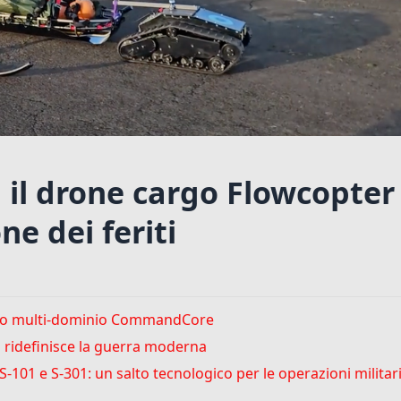
 il drone cargo Flowcopter
ne dei feriti
rollo multi-dominio CommandCore
es ridefinisce la guerra moderna
101 e S-301: un salto tecnologico per le operazioni militar