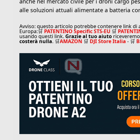
anche nel mercato civile per i droni cargo pe
alle soluzioni attuali alimentate a batteria co
Avviso: questo articolo potrebbe contenere link di affiliazione -
Europa:🛒
PATENTINO Specific STS-EU
🛒
PATENTI
usando questi link.
Grazie al tuo aiuto
riceveremo 
costerà nulla
. 🛒
AMAZON
🛒
DJI Store Italia
- 🛒