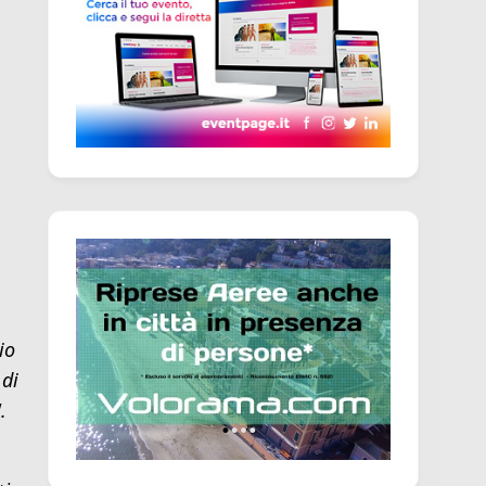
io
 di
.