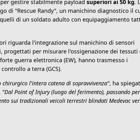
a per gestire stabilmente payload
superiori ai 50 kg
. 
iego di "Rescue Randy", un manichino diagnostico il c
quelli di un soldato adulto con equipaggiamento tat
vori riguarda l'integrazione sul manichino di sensori
vi, progettati per misurare l'ossigenazione dei tessuti 
 forte guerra elettronica (EW), hanno trasmesso i
 controllo a terra (GCS).
o chirurgico l'intera catena di sopravvivenza"
, ha spiegat
.
"Dal Point of Injury (luogo del ferimento), passando per
nto sui tradizionali veicoli terrestri blindati Medevac ve