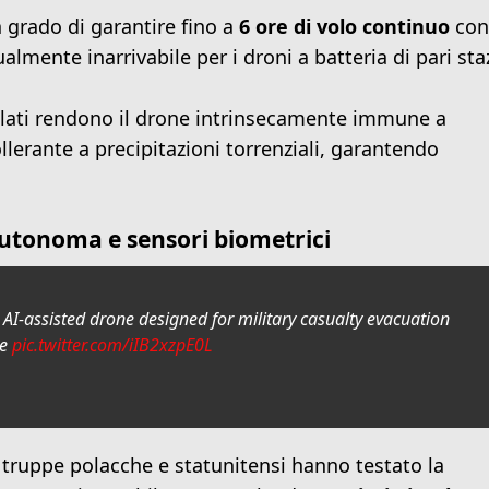
 grado di garantire fino a
6 ore di volo continuo
con
almente inarrivabile per i droni a batteria di pari sta
illati rendono il drone intrinsecamente immune a
ollerante a precipitazioni torrenziali, garantendo
autonoma e sensori biometrici
 AI-assisted drone designed for military casualty evacuation
ie
pic.twitter.com/iIB2xzpE0L
 truppe polacche e statunitensi hanno testato la