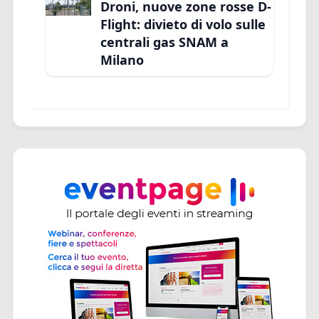
Droni, nuove zone rosse D-
Flight: divieto di volo sulle
centrali gas SNAM a
Milano