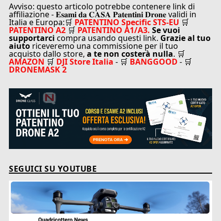
Avviso: questo articolo potrebbe contenere link di
affiliazione - 𝐄𝐬𝐚𝐦𝐢 𝐝𝐚 𝐂𝐀𝐒𝐀 𝐏𝐚𝐭𝐞𝐧𝐭𝐢𝐧𝐢 𝐃𝐫𝐨𝐧𝐞 validi in
Italia e Europa:🛒
PATENTINO Specific STS-EU
🛒
PATENTINO A2
🛒
PATENTINO A1/A3.
Se vuoi
supportarci
compra usando questi link.
Grazie al tuo
aiuto
riceveremo una commissione per il tuo
acquisto dallo store,
a te non costerà nulla
. 🛒
AMAZON
🛒
DJI Store Italia
- 🛒
BANGGOOD
- 🛒
DRONEMASK 2
SEGUICI SU YOUTUBE