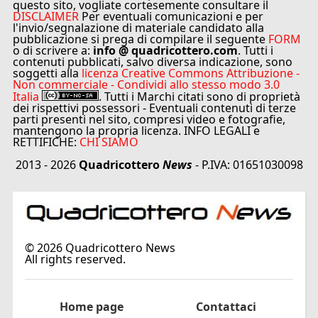
questo sito, vogliate cortesemente consultare il
DISCLAIMER
Per eventuali comunicazioni e per
l'invio/segnalazione di materiale candidato alla
pubblicazione si prega di compilare il seguente
FORM
o di scrivere a:
info @ quadricottero.com
. Tutti i
contenuti pubblicati, salvo diversa indicazione, sono
soggetti alla
licenza Creative Commons Attribuzione -
Non commerciale - Condividi allo stesso modo 3.0
Italia
. Tutti i Marchi citati sono di proprietà
dei rispettivi possessori - Eventuali contenuti di terze
parti presenti nel sito, compresi video e fotografie,
mantengono la propria licenza. INFO LEGALI e
RETTIFICHE:
CHI SIAMO
2013 - 2026
Quadricottero
News
- P.IVA: 01651030098
©
2026
Quadricottero News
All rights reserved.
Home page
Contattaci