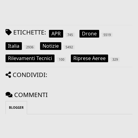
ETICHETTE:
APR
Drone
745
5519
Italia
Notizie
2936
5492
Rilevamenti Tecnici
Riprese Aeree
100
329
CONDIVIDI:
COMMENTI
BLOGGER