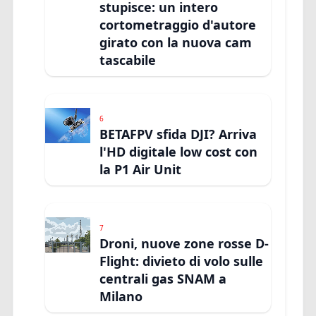
stupisce: un intero
cortometraggio d'autore
girato con la nuova cam
tascabile
6
BETAFPV sfida DJI? Arriva
l'HD digitale low cost con
la P1 Air Unit
7
Droni, nuove zone rosse D-
Flight: divieto di volo sulle
centrali gas SNAM a
Milano