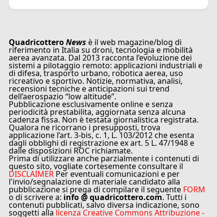
Quadricottero
News
è il web magazine/blog di
riferimento in Italia su droni, tecnologia e mobilità
aerea avanzata. Dal 2013 racconta l’evoluzione dei
sistemi a pilotaggio remoto: applicazioni industriali e
di difesa, trasporto urbano, robotica aerea, uso
ricreativo e sportivo. Notizie, normativa, analisi,
recensioni tecniche e anticipazioni sui trend
dell’aerospazio “low altitude”.
Pubblicazione esclusivamente online e senza
periodicità prestabilita, aggiornata senza alcuna
cadenza fissa. Non è testata giornalistica registrata.
Qualora ne ricorrano i presupposti, trova
applicazione l’art. 3-bis, c. 1, L. 103/2012 che esenta
dagli obblighi di registrazione ex art. 5 L. 47/1948 e
dalle disposizioni ROC richiamate.
Prima di utilizzare anche parzialmente i contenuti di
questo sito, vogliate cortesemente consultare il
DISCLAIMER
Per eventuali comunicazioni e per
l'invio/segnalazione di materiale candidato alla
pubblicazione si prega di compilare il seguente
FORM
o di scrivere a:
info @ quadricottero.com
. Tutti i
contenuti pubblicati, salvo diversa indicazione, sono
soggetti alla
licenza Creative Commons Attribuzione -