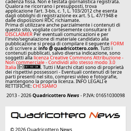
cadenza fissa. Non è testata giornalistica registrata.
Qualora ne ricorrano i presupposti, trova
applicazione l’art. 3-bis, c. 1, L. 103/2012 che esenta
dagli obblighi di registrazione ex art. 5 L. 47/1948 e
dalle disposizioni ROC richiamate.
Prima di utilizzare anche parzialmente i contenuti di
questo sito, vogliate cortesemente consultare il
DISCLAIMER
Per eventuali comunicazioni e per
l'invio/segnalazione di materiale candidato alla
pubblicazione si prega di compilare il seguente
FORM
o di scrivere a:
info @ quadricottero.com
. Tutti i
contenuti pubblicati, salvo diversa indicazione, sono
soggetti alla
licenza Creative Commons Attribuzione -
Non commerciale - Condividi allo stesso modo 3.0
Italia
. Tutti i Marchi citati sono di proprietà
dei rispettivi possessori - Eventuali contenuti di terze
parti presenti nel sito, compresi video e fotografie,
mantengono la propria licenza. INFO LEGALI e
RETTIFICHE:
CHI SIAMO
2013 - 2026
Quadricottero
News
- P.IVA: 01651030098
©
2026
Quadricottero News