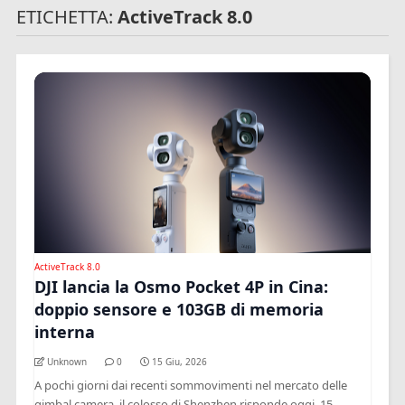
ETICHETTA:
ActiveTrack 8.0
ActiveTrack 8.0
DJI lancia la Osmo Pocket 4P in Cina:
doppio sensore e 103GB di memoria
interna
Unknown
0
15 Giu, 2026
A pochi giorni dai recenti sommovimenti nel mercato delle
gimbal camera, il colosso di Shenzhen risponde oggi, 15